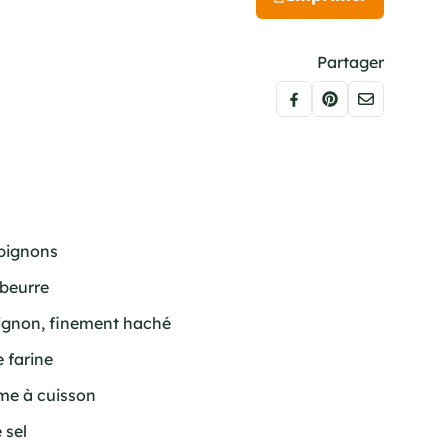
Partager
mpignons
 beurre
’oignon, finement haché
e farine
ème à cuisson
 sel