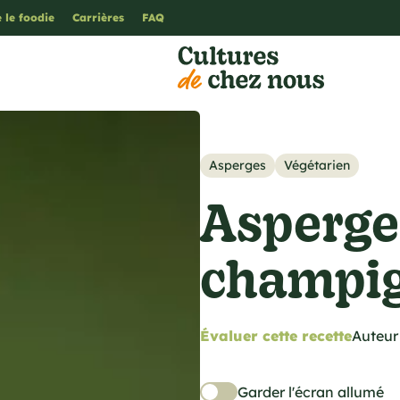
 le foodie
Carrières
FAQ
Asperges
Végétarien
Asperge
champi
Évaluer cette recette
Auteur 
Garder l'écran allumé