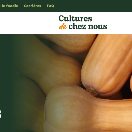
 le foodie
Carrières
FAQ
s