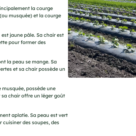
rincipalement la courge
t (ou musquée) et la courge
est jaune pâle. Sa chair est
hette pour former des
ont la peau se mange. Sa
ertes et sa chair possède un
ge musquée, possède une
 sa chair offre un léger goût
ent aplatie. Sa peau est vert
ur cuisiner des soupes, des