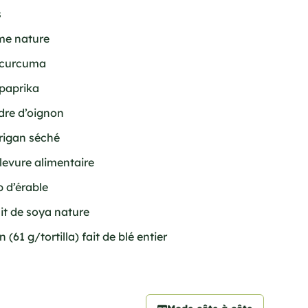
s
rme nature
e curcuma
 paprika
udre d’oignon
origan séché
 levure alimentaire
p d’érable
ait de soya nature
 (61 g/tortilla) fait de blé entier