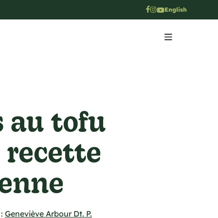
English
s au tofu
, recette
ienne
:
Geneviève Arbour Dt. P.