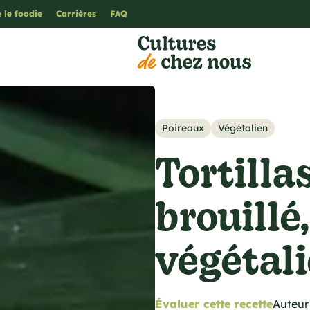
 le foodie
Carrières
FAQ
Poireaux
Végétalien
Tortilla
brouillé
végétal
Évaluer cette recette
Auteur 