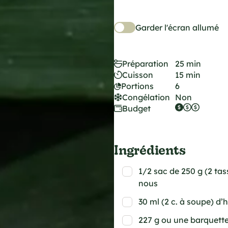
Garder l'écran allumé
Préparation
25 min
Cuisson
15 min
Portions
6
Congélation
Non
Budget
Ingrédients
1/2 sac de 250 g (2 ta
nous
30 ml (2 c. à soupe) d’h
227 g ou une barquett