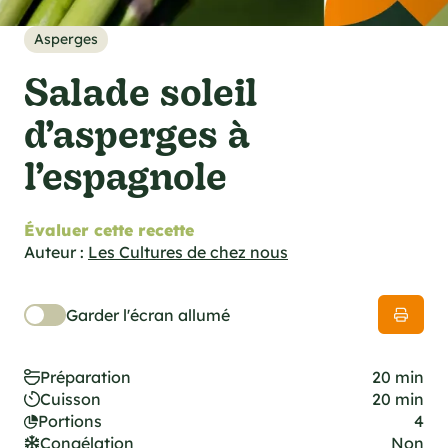
cations techniques
e foodie
Asperges
es
Salade soleil
d’asperges à
l’espagnole
ns
Évaluer cette recette
Auteur :
Les Cultures de chez nous
Garder l'écran allumé
Préparation
20 min
Cuisson
20 min
Portions
4
Congélation
Non