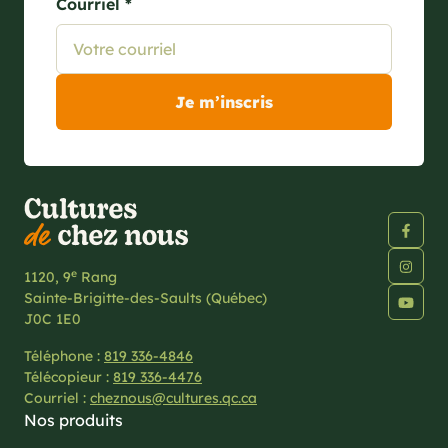
Courriel *
e
1120, 9
Rang
Sainte-Brigitte-des-Saults (Québec)
J0C 1E0
Téléphone :
819 336-4846
Télécopieur :
819 336-4476
Courriel :
cheznous@cultures.qc.ca
Nos produits