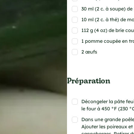
30 ml (2 c. à soupe) d
10 ml (2 c. à thé) de m
112 g (4 oz) de brie c
1 pomme coupée en tr
2 œufs
Préparation
Décongeler la pâte feui
le four à 450 °F (230 °C
Dans une grande poêle, 
Ajouter les poireaux et 
canneberges. Retirer du