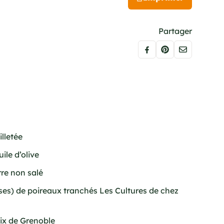
Partager
lletée
uile d’olive
rre non salé
sses) de poireaux tranchés Les Cultures de chez
oix de Grenoble