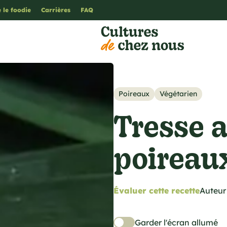
 le foodie
Carrières
FAQ
Poireaux
Végétarien
Tresse a
poireau
Évaluer cette recette
Auteur 
Garder l'écran allumé