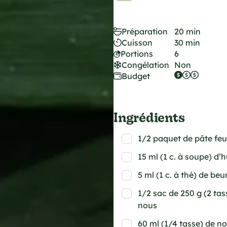
Préparation
20 min
Cuisson
30 min
Portions
6
Congélation
Non
Budget
Ingrédients
1/2 paquet de pâte feui
15 ml (1 c. à soupe) d’h
5 ml (1 c. à thé) de beu
1/2 sac de 250 g (2 ta
nous
60 ml (1/4 tasse) de n