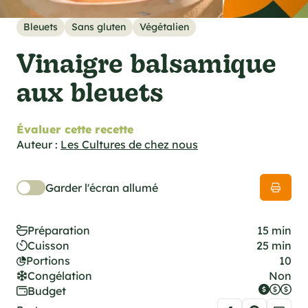
cations techniques
e foodie
Bleuets
Sans gluten
Végétalien
es
Vinaigre balsamique
aux bleuets
Évaluer cette recette
ns
Auteur :
Les Cultures de chez nous
Garder l'écran allumé
Préparation
15 min
Cuisson
25 min
Portions
10
Congélation
Non
Budget