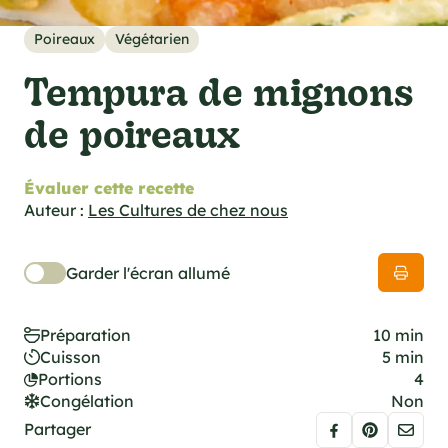
cations techniques
e foodie
Poireaux
Végétarien
es
Tempura de mignons
de poireaux
Évaluer cette recette
ns
Auteur :
Les Cultures de chez nous
Garder l'écran allumé
Préparation
10 min
Cuisson
5 min
Portions
4
Congélation
Non
Partager