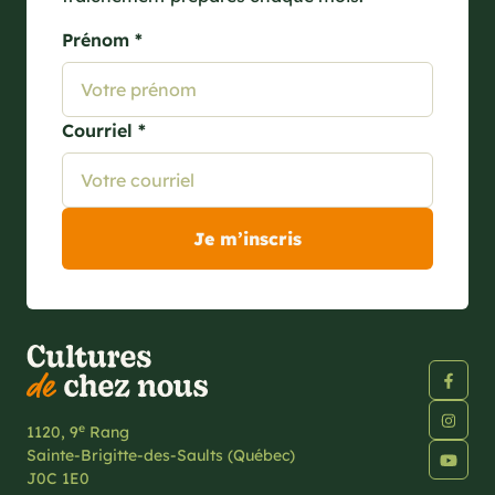
Prénom *
Courriel *
e
1120, 9
Rang
Sainte-Brigitte-des-Saults (Québec)
J0C 1E0