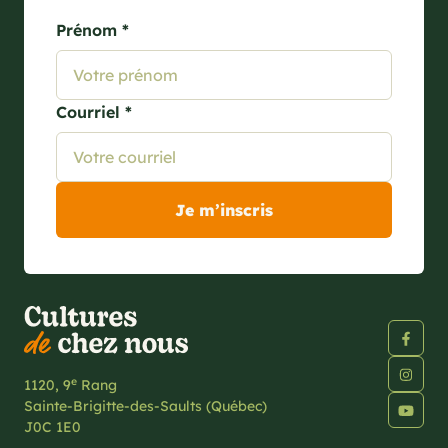
Prénom *
Courriel *
e
1120, 9
Rang
Sainte-Brigitte-des-Saults (Québec)
J0C 1E0