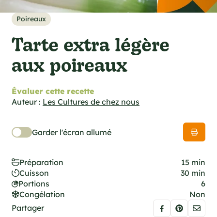
cations techniques
e foodie
Poireaux
es
Tarte extra légère
aux poireaux
Évaluer cette recette
ns
Auteur :
Les Cultures de chez nous
Garder l'écran allumé
Préparation
15 min
Cuisson
30 min
Portions
6
Congélation
Non
Partager