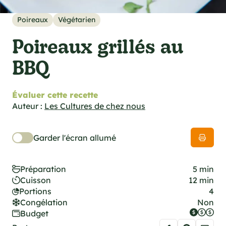
cations techniques
e foodie
Poireaux
Végétarien
es
Poireaux grillés au
BBQ
Évaluer cette recette
ns
Auteur :
Les Cultures de chez nous
Garder l'écran allumé
Préparation
5 min
Cuisson
12 min
Portions
4
Congélation
Non
Budget