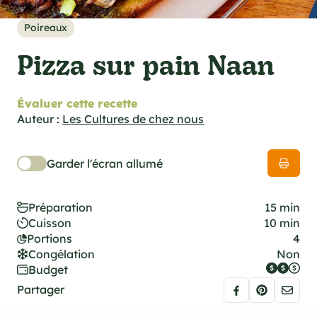
cations techniques
e foodie
Poireaux
es
Pizza sur pain Naan
Évaluer cette recette
Auteur :
Les Cultures de chez nous
ns
Garder l'écran allumé
Préparation
15 min
Cuisson
10 min
Portions
4
Congélation
Non
Budget
Partager