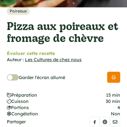
cations techniques
e foodie
Poireaux
es
Pizza aux poireaux et
fromage de chèvre
Évaluer cette recette
ns
Auteur :
Les Cultures de chez nous
Garder l'écran allumé
Préparation
15 min
Cuisson
30 min
Portions
4
Congélation
Non
Partager