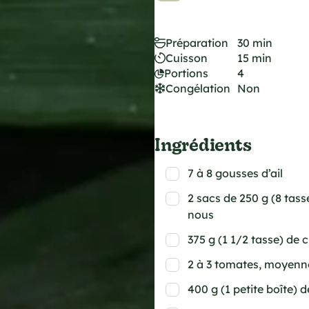
Préparation
30 min
Cuisson
15 min
Portions
4
Congélation
Non
Ingrédients
7 à 8 gousses d’ail
2 sacs de 250 g (8 tas
nous
375 g (1 1/2 tasse) de
2 à 3 tomates, moyenn
400 g (1 petite boîte) 