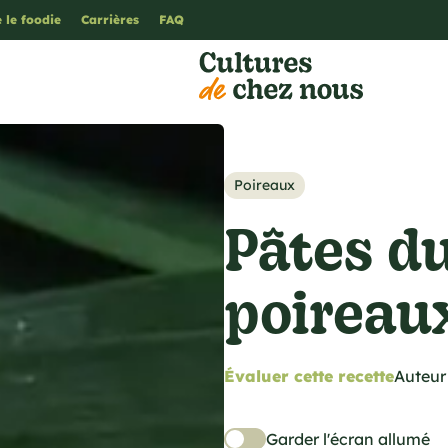
 le foodie
Carrières
FAQ
Poireaux
Pâtes d
poireau
Évaluer cette recette
Auteur 
Garder l'écran allumé