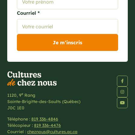
Courriel *
e
1120, 9
Rang
Sainte-Brigitte-des-Saults (Québec)
J0C 1E0
Téléphone :
819 336-4846
Télécopieur :
819 336-4476
Courriel :
cheznous@cultures.qc.ca