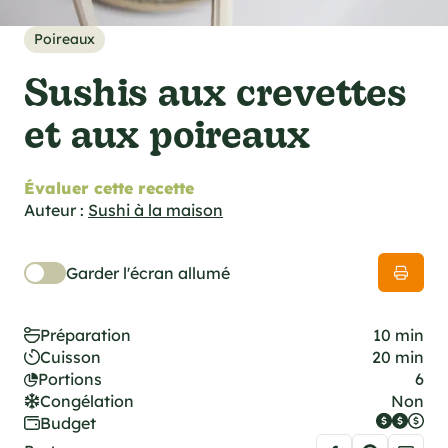
cations techniques
e foodie
Poireaux
es
Sushis aux crevettes
et aux poireaux
Évaluer cette recette
ns
Auteur :
Sushi à la maison
Garder l'écran allumé
Préparation
10 min
Cuisson
20 min
Portions
6
Congélation
Non
Budget