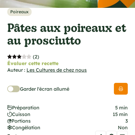
cations techniques
e foodie
Poireaux
es
Pâtes aux poireaux et
au prosciutto
(2)
ns
Évaluer cette recette
Auteur :
Les Cultures de chez nous
Garder l'écran allumé
Préparation
5 min
Cuisson
15 min
Portions
3
Congélation
Non