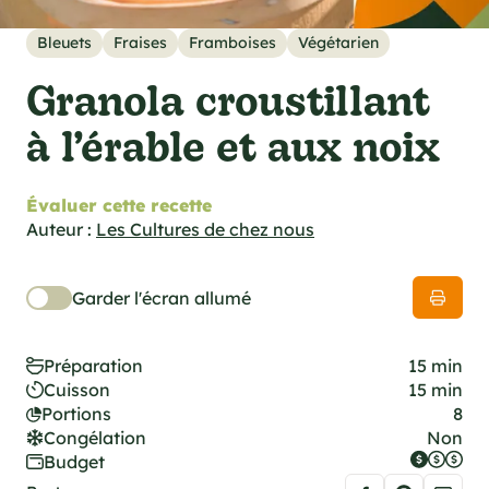
cations techniques
e foodie
Bleuets
Fraises
Framboises
Végétarien
es
Granola croustillant
à l’érable et aux noix
Évaluer cette recette
ns
Auteur :
Les Cultures de chez nous
Garder l'écran allumé
Préparation
15 min
Cuisson
15 min
Portions
8
Congélation
Non
Budget