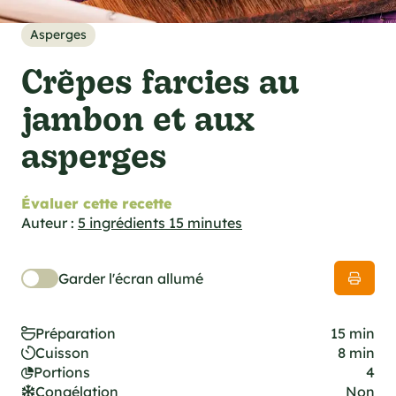
cations techniques
e foodie
Asperges
es
Crêpes farcies au
jambon et aux
asperges
ns
Évaluer cette recette
Auteur :
5 ingrédients 15 minutes
Garder l'écran allumé
Préparation
15 min
Cuisson
8 min
Portions
4
Congélation
Non