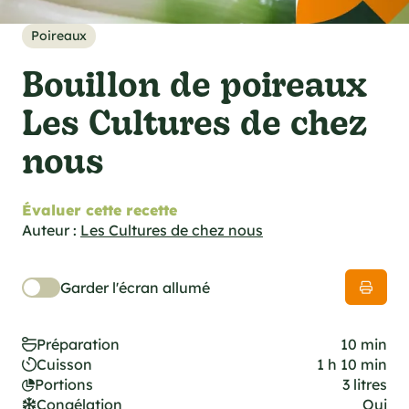
cations techniques
e foodie
Poireaux
es
Bouillon de poireaux
Les Cultures de chez
nous
ns
Évaluer cette recette
Auteur :
Les Cultures de chez nous
Garder l'écran allumé
Préparation
10 min
Cuisson
1 h 10 min
Portions
3 litres
Congélation
Oui