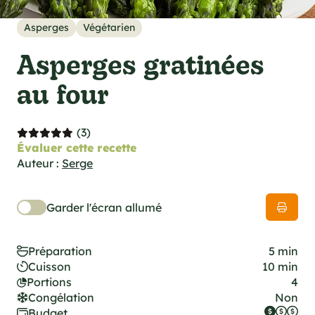
cations techniques
e foodie
Asperges
Végétarien
es
Asperges gratinées
au four
(3)
ns
Évaluer cette recette
Auteur :
Serge
Garder l'écran allumé
Préparation
5 min
Cuisson
10 min
Portions
4
Congélation
Non
Budget