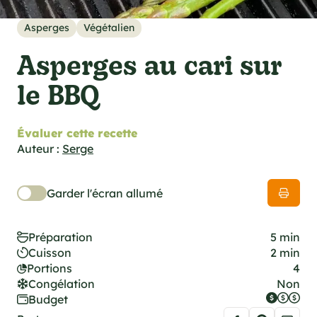
cations techniques
e foodie
Asperges
Végétalien
es
Asperges au cari sur
le BBQ
Évaluer cette recette
ns
Auteur :
Serge
Garder l'écran allumé
Préparation
5 min
Cuisson
2 min
Portions
4
Congélation
Non
Budget