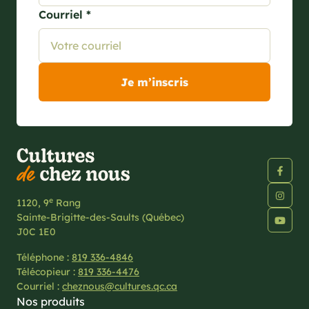
Courriel *
e
1120, 9
Rang
Sainte-Brigitte-des-Saults (Québec)
J0C 1E0
Téléphone :
819 336-4846
Télécopieur :
819 336-4476
Courriel :
cheznous@cultures.qc.ca
Nos produits