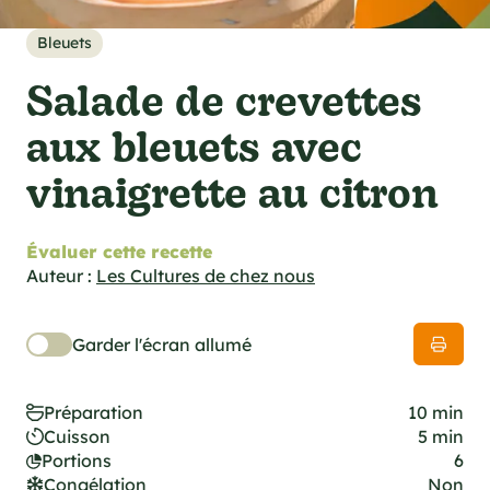
cations techniques
e foodie
Bleuets
es
Salade de crevettes
aux bleuets avec
vinaigrette au citron
ns
Évaluer cette recette
Auteur :
Les Cultures de chez nous
Garder l'écran allumé
Préparation
10 min
Cuisson
5 min
Portions
6
Congélation
Non