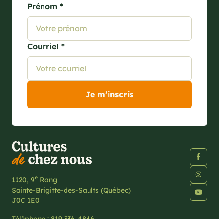
Prénom *
Courriel *
e
1120, 9
Rang
Sainte-Brigitte-des-Saults (Québec)
J0C 1E0
Téléphone :
819 336-4846