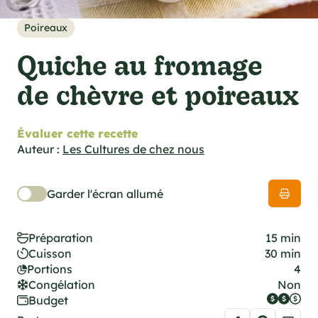
cations techniques
e foodie
Poireaux
es
Quiche au fromage
de chèvre et poireaux
Évaluer cette recette
ns
Auteur :
Les Cultures de chez nous
Garder l'écran allumé
Préparation
15 min
Cuisson
30 min
Portions
4
Congélation
Non
Budget