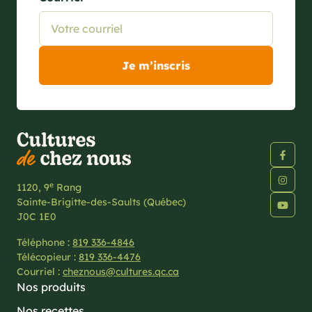
e
1120, 9
Rang
Sainte-Brigitte-des-Saults (Québec)
J0C 1E0
Téléphone :
819 336-4846
Télécopieur :
819 336-4476
Courriel :
cheznous@cultures.qc.ca
Nos produits
Nos recettes