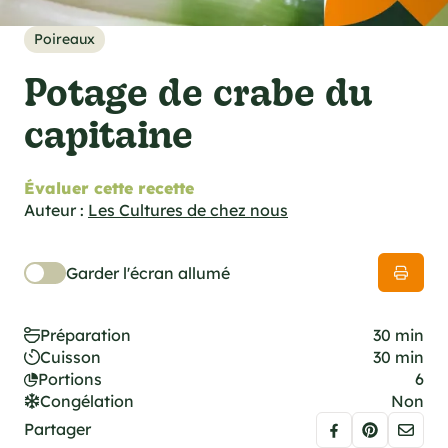
cations techniques
e foodie
Poireaux
es
Potage de crabe du
capitaine
Évaluer cette recette
ns
Auteur :
Les Cultures de chez nous
Garder l'écran allumé
Préparation
30 min
Cuisson
30 min
Portions
6
Congélation
Non
Partager