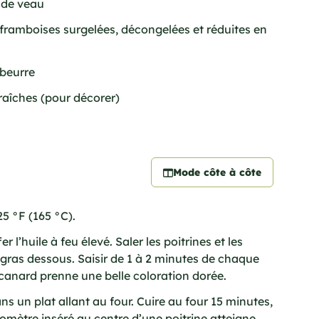
n de veau
e framboises surgelées, décongelées et réduites en
 beurre
aîches (pour décorer)
Mode côte à côte
25 °F (165 °C).
 l’huile à feu élevé. Saler les poitrines et les
 gras dessous. Saisir de 1 à 2 minutes de chaque
 canard prenne une belle coloration dorée.
ns un plat allant au four. Cuire au four 15 minutes,
omètre inséré au centre d’une poitrine atteigne