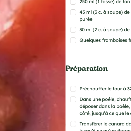
250 ml (1 tasse) de fo
45 ml (3 c. à soupe) d
purée
30 ml (2 c. à soupe) de
Quelques framboises fr
Préparation
Préchauffer le four à 3
Dans une poêle, chauffer
déposer dans la poêle,
côté, jusqu’à ce que le
Transférer le canard da
jusqu’à ce qu’un therm