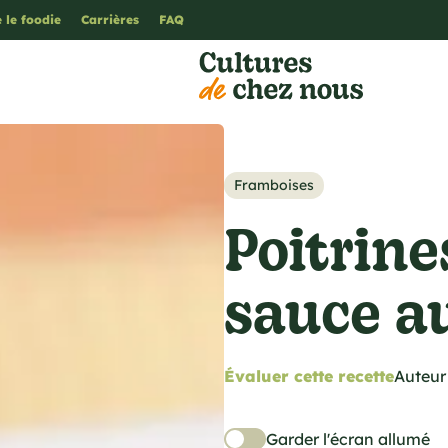
 le foodie
Carrières
FAQ
Framboises
Poitrine
sauce a
Évaluer cette recette
Auteur 
Garder l'écran allumé