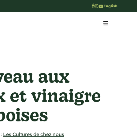
English
 veau aux
 et vinaigre
boises
:
Les Cultures de chez nous