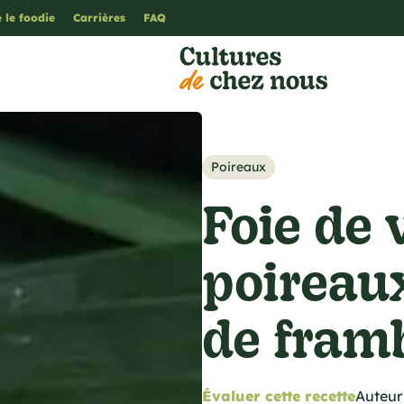
 le foodie
Carrières
FAQ
Poireaux
Foie de
poireaux
de fram
Évaluer cette recette
Auteur 