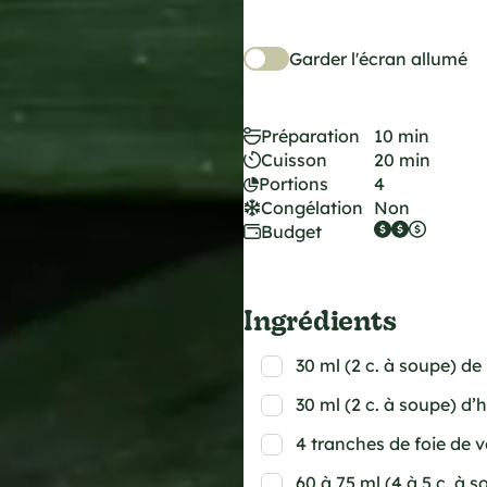
Garder l'écran allumé
Préparation
10 min
Cuisson
20 min
Portions
4
Congélation
Non
Budget
Ingrédients
30 ml (2 c. à soupe) de
30 ml (2 c. à soupe) d’h
4 tranches de foie de 
60 à 75 ml (4 à 5 c. à 