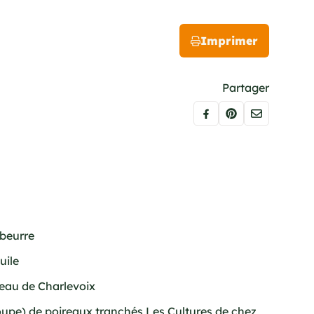
Imprimer
Partager
 beurre
uile
veau de Charlevoix
soupe) de poireaux tranchés Les Cultures de chez