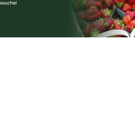
 bouche!
 aimer