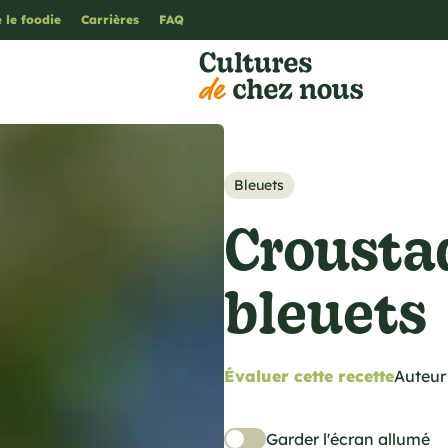
 le foodie
Carrières
FAQ
Bleuets
Crousta
bleuets
Évaluer cette recette
Auteur 
Garder l'écran allumé