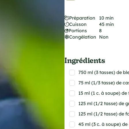
Préparation
10 min
Cuisson
45 min
Portions
8
Congélation
Non
Ingrédients
750 ml (3 tasses) de bl
75 ml (1/3 tasse) de c
15 ml (1 c. à soupe) de 
125 ml (1/2 tasse) de 
125 ml (1/2 tasse) de f
45 ml (3 c. à soupe) d