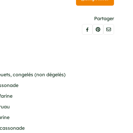
Partager
euets, congelés (non dégelés)
assonade
farine
gruau
arine
e cassonade