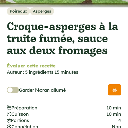
cations techniques
e foodie
Poireaux
Asperges
es
Croque-asperges à la
truite fumée, sauce
aux deux fromages
ns
Évaluer cette recette
Auteur :
5 ingrédients 15 minutes
Garder l'écran allumé
Préparation
10 min
Cuisson
10 min
Portions
4
Congélation
Non