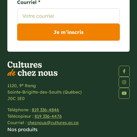
Courriel *
e
1120, 9
Rang
Sainte-Brigitte-des-Saults (Québec)
J0C 1E0
Téléphone :
819 336-4846
Télécopieur :
819 336-4476
Courriel :
cheznous@cultures.qc.ca
Nos produits