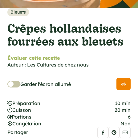
cations techniques
e foodie
Bleuets
es
Crêpes hollandaises
fourrées aux bleuets
Évaluer cette recette
ns
Auteur :
Les Cultures de chez nous
Garder l'écran allumé
Préparation
10 min
Cuisson
20 min
Portions
6
Congélation
Non
Partager