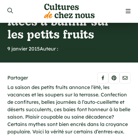
Découvertes
Idées à bannir sur
roduits
les petits fruits
ecettes
9 janvier 2015
Auteur :
Geneviève Arbour Dt. P.
opos
ouver nos produits
Partager
ue
La saison des petits fruits annonce l’été, les
vacances et les soupers sur la terrasse. Confection
joindre
de confitures, belles journées à l’auto-cueillette et
déserts succulents, ces baies font honneur à la belle
saison. Plaisir coupable ou saine décadence?
 de la semaine
Certains mythes sont bien encrés dans la croyance
populaire. Voici la vérité sur certains d’entres-eux.