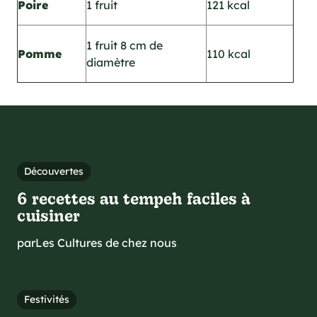
Poire
1 fruit
121 kcal
1 fruit 8 cm de
Pomme
110 kcal
diamètre
Découvertes
6 recettes au tempeh faciles à
cuisiner
par
Les Cultures de chez nous
Festivités