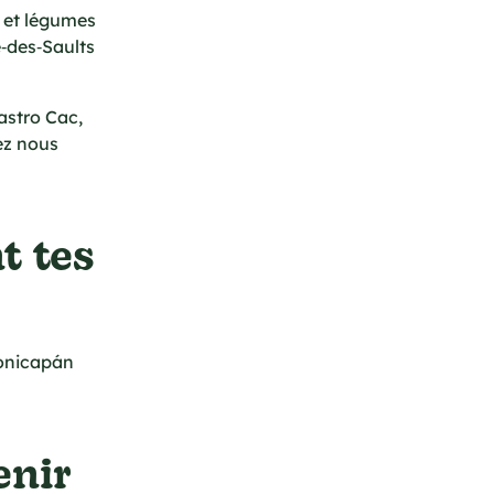
s et légumes
te‑des‑Saults
astro Cac,
ez nous
t tes
tonicapán
enir