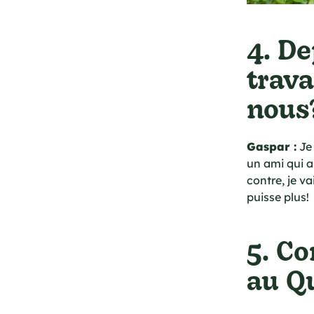
4. D
trava
nous
Gaspar :
Je 
un ami qui a
contre, je va
puisse plus!
5. C
au Q