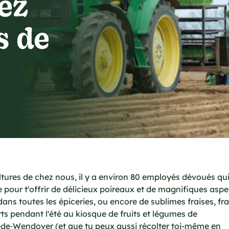
ez
s de
tures de chez nous, il y a environ 80 employés dévoués qui 
e pour t'offrir de délicieux poireaux et de magnifiques asp
dans toutes les épiceries, ou encore de sublimes fraises, fr
rts pendant l'été au kiosque de fruits et légumes de
e‑de‑Wendover (et que tu peux aussi récolter toi-même en