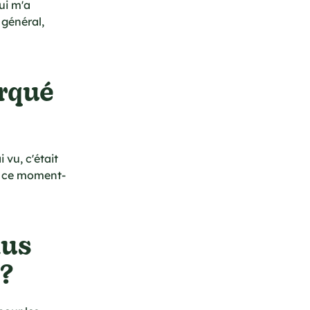
ui m'a
 général,
arqué
 vu, c'était
re ce moment-
lus
e?