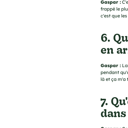
Gaspar :
C'e
frappé le pl
c'est que le
6. Qu
en a
Gaspar :
La 
pendant qu'o
là et ça m'a
7. Qu
dans 