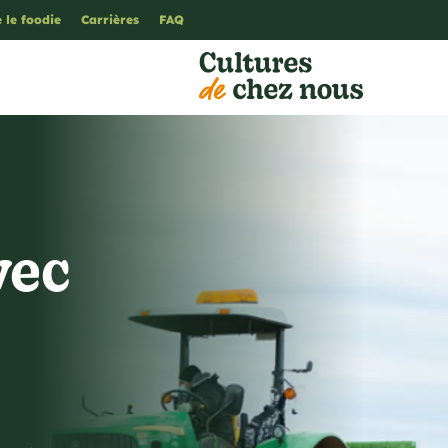
 le foodie
Carrières
FAQ
vec