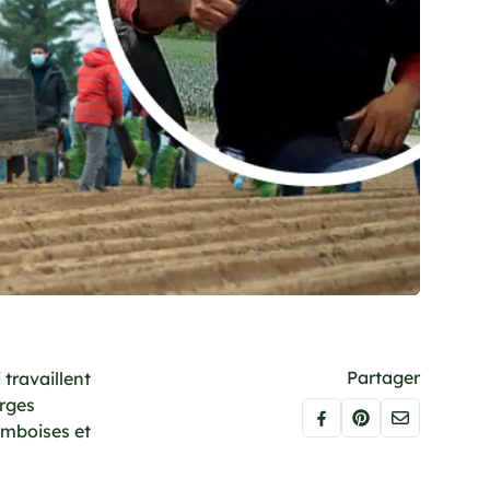
Partager
travaillent
erges
amboises et