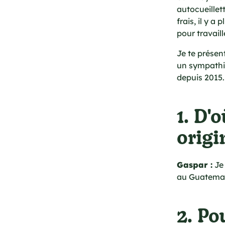
autocueillet
frais, il y a
pour travail
Je te présen
un sympathiq
depuis 2015.
1. D'
origi
Gaspar :
Je 
au Guatema
2. Po