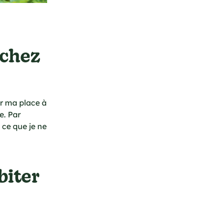
 chez
er ma place à
e. Par
 ce que je ne
biter