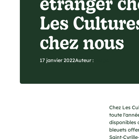
étranger ch
Les Culture
chez nous
17 janvier 2022
Auteur :
Serge
Chez Les Cul
toute l'anné
disponibles 
bleuets offe
Saint‑Cyrill