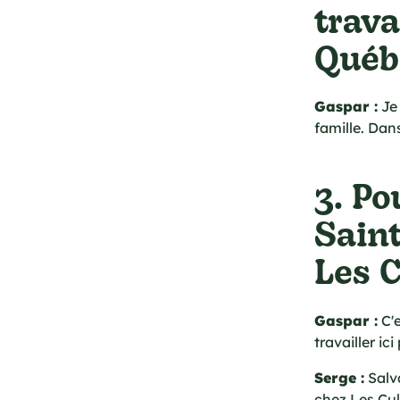
trava
Québ
Gaspar :
Je 
famille. Dan
3. Po
Saint
Les C
Gaspar :
C'e
travailler ici
Serge :
Salva
chez Les Cul