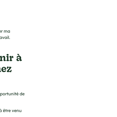
der ma
avail.
nir à
hez
portunité de
 à être venu