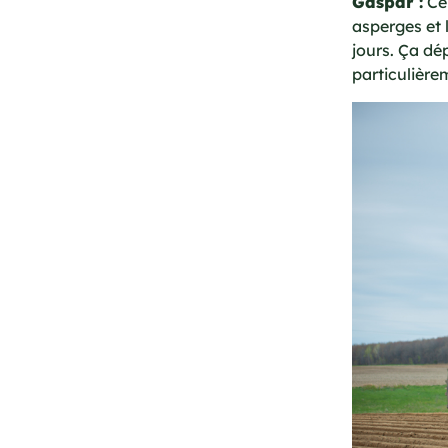
Gaspar :
Ce 
asperges et 
jours. Ça dé
particulière